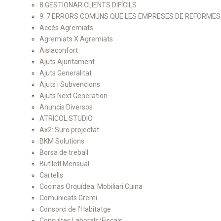
8.GESTIONAR CLIENTS DIFÍCILS
9. 7 ERRORS COMUNS QUE LES EMPRESES DE REFORMES
Accés Agremiats
Agremiats X Agremiats
Aislaconfort
Ajuts Ajuntament
Ajuts Generalitat
Ajuts i Subvencions
Ajuts Next Generation
Anuncis Diversos
ATRICOL.STUDIO
Ax2: Suro projectat
BKM Solutions
Borsa de treball
Butlletí Mensual
Cartells
Cocinas Orquídea: Mobiliari Cuina
Comunicats Gremi
Consorci de l’Habitatge
Consultes Laborals/Fiscals