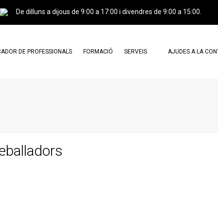
De dilluns a dijous de 9:00 a 17:00 i divendres de 9:00 a 15:00.
ADOR DE PROFESSIONALS
FORMACIÓ
SERVEIS
AJUDES A LA CO
ESSIONALS AGREMIATS
CERTIFICACIÓ PROFESSIONAL I
CARTA DE SERVEIS
CURSOS
ESSIONALS CERTIFICATS
DOCUMENTS DE CONSULTA
CAMPUS GREINCAT
TRÀMITS
AGREMIATS X AGREMIATS
PUBLICITAT
reballadors
PERITATGES
TRASPASSOS