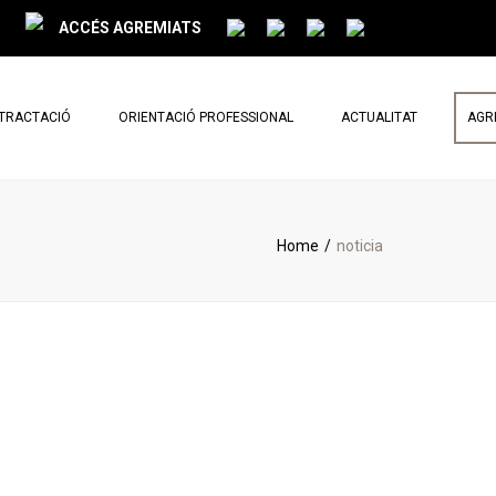
ACCÉS AGREMIATS
NTRACTACIÓ
ORIENTACIÓ PROFESSIONAL
ACTUALITAT
AGR
PARLEM DE REFORMES
NOTÍCIES
Home
noticia
BUTLLETÍ MENSUAL