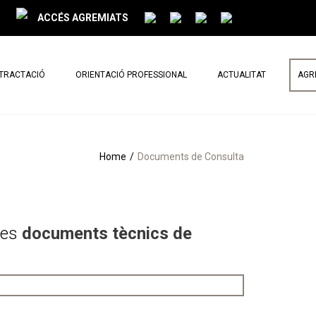
ACCÉS AGREMIATS
NTRACTACIÓ
ORIENTACIÓ PROFESSIONAL
ACTUALITAT
AGR
PARLEM DE REFORMES
NOTÍCIES
Home
Documents de Consulta
BUTLLETÍ MENSUAL
les
documents tècnics de