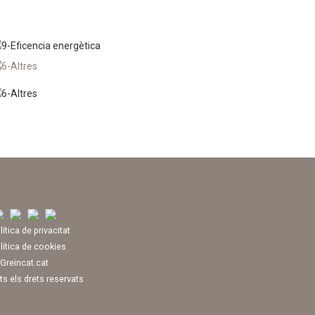
lítica de privacitat
lítica de cookies
Greincat.cat
ts els drets reservats