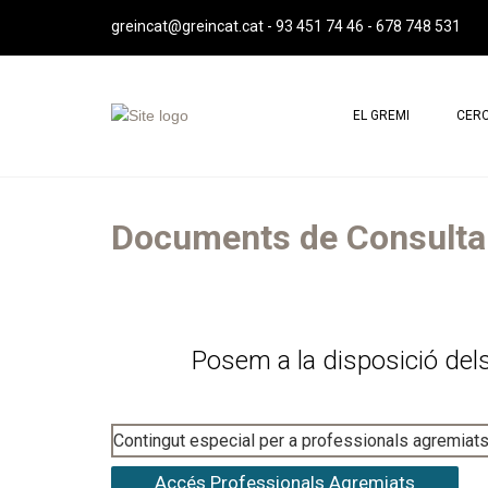
greincat@greincat.cat
-
93 451 74 46
-
678 748 531
EL GREMI
CERC
QUI SOM
PROF
MISSIÓ, VISIÓ I VALORS
PROF
Documents de Consulta
SALUTACIÓ DE LA PRESIDENTA
JUNTA DIRECTIVA
REPRESENTACIÓ INSTITUCIONAL
Posem a la disposició del
IMATGE CORPORATIVA
ESTATUTS GREMI
ASSEMBLEES GREMI
Contingut especial per a professionals agremiats
CONTACTE
Accés Professionals Agremiats