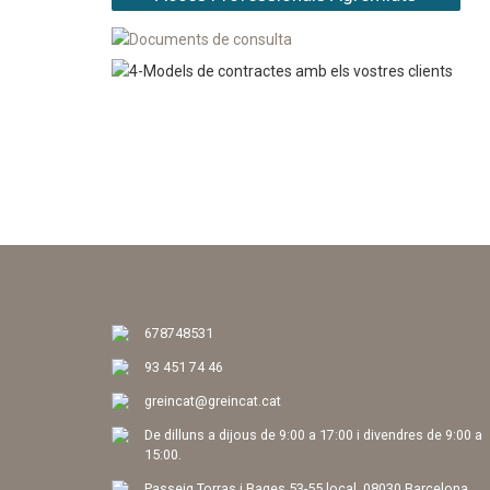
678748531
93 451 74 46
greincat@greincat.cat
De dilluns a dijous de 9:00 a 17:00 i divendres de 9:00 a
15:00.
Passeig Torras i Bages 53-55 local, 08030 Barcelona