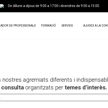
De dilluns a dijous de 9:00 a 17:00 i divendres de 9:00 a 15:00.
ADOR DE PROFESSIONALS
FORMACIÓ
SERVEIS
AJUDES A LA CO
ESSIONALS AGREMIATS
CERTIFICACIÓ PROFESSIONAL I
CARTA DE SERVEIS
CURSOS
ESSIONALS CERTIFICATS
DOCUMENTS DE CONSULTA
CAMPUS GREINCAT
TRÀMITS
AGREMIATS X AGREMIATS
PUBLICITAT
s nostres agremiats diferents i indispensab
PERITATGES
consulta
organitzats per
temes d’interès.
TRASPASSOS
.