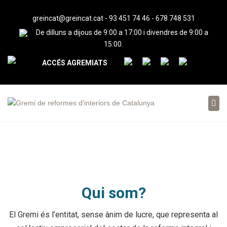
greincat@greincat.cat
-
93 451 74 46
-
678 748 531
De dilluns a dijous de 9:00 a 17:00 i divendres de 9:00 a
15:00.
ACCÉS AGREMIATS
Tog
nav
Qui som?
El Gremi és l’entitat, sense ànim de lucre, que representa al