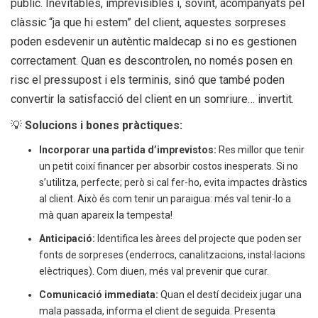
públic. Inevitables, imprevisibles i, sovint, acompanyats pel
clàssic “ja que hi estem” del client, aquestes sorpreses
poden esdevenir un autèntic maldecap si no es gestionen
correctament. Quan es descontrolen, no només posen en
risc el pressupost i els terminis, sinó que també poden
convertir la satisfacció del client en un somriure… invertit.
💡
Solucions i bones pràctiques:
Incorporar una partida d’imprevistos:
Res millor que tenir
un petit coixí financer per absorbir costos inesperats. Si no
s’utilitza, perfecte; però si cal fer-ho, evita impactes dràstics
al client. Això és com tenir un paraigua: més val tenir-lo a
mà quan apareix la tempesta!
Anticipació:
Identifica les àrees del projecte que poden ser
fonts de sorpreses (enderrocs, canalitzacions, instal·lacions
elèctriques). Com diuen, més val prevenir que curar.
Comunicació immediata:
Quan el destí decideix jugar una
mala passada, informa el client de seguida. Presenta