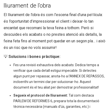
lliurament de l’obra
El lliurament de l’obra és com l’escena final d’una pel·lícula:
és l’oportunitat d’impressionar el client i deixar-lo tan
encantat que recomani la teva feina a tothom. Però si
descuides els acabats o no prestes atenció als detalls, la
feina feta fins al moment pot quedar en un segon pla… i això
és un risc que no vols assumir!
💡
Solucions i bones pràctique
:
Fes una revisió exhaustiva dels acabats: Dedica temps a
verificar que cada detall estigui impecable. Si detectes
algun punt per repassar, anota-ho a l’ANNEX DE REPASSOS,
incloenthi un termini clar per solucionar-ho. Aquest
document és el teu aliat per demostrar professionalitat!
Segueix el protocol de lliurament:
Tal com destaca
PARLEM DE REFORMES 6, prepara tota la documentació
tècnica necessària (manuals d’ús, garanties, etc.) i