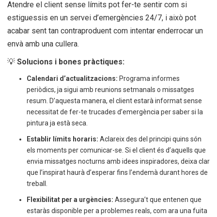
Atendre el client sense límits pot fer-te sentir com si
estiguessis en un servei d’emergències 24/7, i això pot
acabar sent tan contraproduent com intentar enderrocar un
envà amb una cullera.
💡
Solucions i bones pràctiques:
Calendari d’actualitzacions:
Programa informes
periòdics, ja sigui amb reunions setmanals o missatges
resum. D’aquesta manera, el client estarà informat sense
necessitat de fer-te trucades d’emergència per saber si la
pintura ja està seca.
Establir límits horaris:
Aclareix des del principi quins són
els moments per comunicar-se. Si el client és d’aquells que
envia missatges nocturns amb idees inspiradores, deixa clar
que l’inspirat haurà d’esperar fins l’endemà durant hores de
treball.
Flexibilitat per a urgències:
Assegura’t que entenen que
estaràs disponible per a problemes reals, com ara una fuita