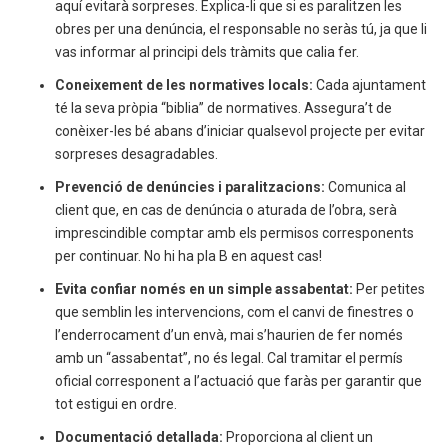
aquí evitarà sorpreses. Explica-li que si es paralitzen les
obres per una denúncia, el responsable no seràs tú, ja que li
vas informar al principi dels tràmits que calia fer.
Coneixement de les normatives locals:
Cada ajuntament
té la seva pròpia “biblia” de normatives. Assegura’t de
conèixer-les bé abans d’iniciar qualsevol projecte per evitar
sorpreses desagradables.
Prevenció de denúncies i paralitzacions:
Comunica al
client que, en cas de denúncia o aturada de l’obra, serà
imprescindible comptar amb els permisos corresponents
per continuar. No hi ha pla B en aquest cas!
Evita confiar només en un simple assabentat:
Per petites
que semblin les intervencions, com el canvi de finestres o
l’enderrocament d’un envà, mai s’haurien de fer només
amb un “assabentat”, no és legal. Cal tramitar el permís
oficial corresponent a l’actuació que faràs per garantir que
tot estigui en ordre.
Documentació detallada:
Proporciona al client un