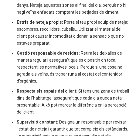
danys. Neteja aquestes zones al final del dia, perquè no hi
hagi veïns enfadats comptant les petjades de ciment.
Estris de neteja propis:
Porta el teu propi equip de neteja:
escombres, recollidors, cubells… Utilitzar el material del
client pot causar incomoditat o donar la sensació que no
estaves preparat.
Gestió responsable de residus:
Retira les deixalles de
manera regular i assegura’t que es dipositin on toca,
respectant les normatives locals. Perquè si una cosa no
agrada als veïns, és trobar runa al costat del contenidor
d’orgànics.
Respecta els espais del client:
Si tens una zona de treball
dins de l’habitatge, assegura’t que cada dia queda neta i
presentable. Això pot marcar la diferència en la percepció
del client.
Supervisió constant:
Designa un responsable per revisar
l’estat de neteja i garantir que tot compleix els estàndards.
La supervisió activa evita que es descuidin detalls