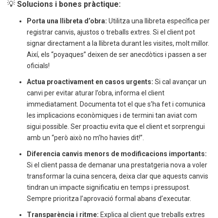
💡
Solucions i bones pràctique
:
Porta una llibreta d’obra:
Utilitza una llibreta específica per
registrar canvis, ajustos o treballs extres. Si el client pot
signar directament a la llibreta durant les visites, molt millor.
Així, els “poyaques” deixen de ser anecdòtics i passen a ser
oficials!
Actua proactivament en casos urgents:
Si cal avançar un
canvi per evitar aturar l’obra, informa el client
immediatament. Documenta tot el que s’ha fet i comunica
les implicacions econòmiques i de termini tan aviat com
sigui possible. Ser proactiu evita que el client et sorprengui
amb un “però això no m’ho havies dit!”.
Diferencia canvis menors de modificacions importants:
Si el client passa de demanar una prestatgeria nova a voler
transformar la cuina sencera, deixa clar que aquests canvis
tindran un impacte significatiu en temps i pressupost.
Sempre prioritza l’aprovació formal abans d’executar.
Transparència i ritme:
Explica al client que treballs extres