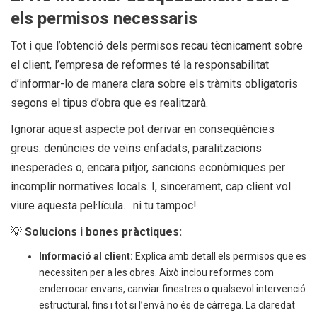
els permisos necessaris
Tot i que l’obtenció dels permisos recau tècnicament sobre
el client, l’empresa de reformes té la responsabilitat
d’informar-lo de manera clara sobre els tràmits obligatoris
segons el tipus d’obra que es realitzarà.
Ignorar aquest aspecte pot derivar en conseqüències
greus: denúncies de veïns enfadats, paralitzacions
inesperades o, encara pitjor, sancions econòmiques per
incomplir normatives locals. I, sincerament, cap client vol
viure aquesta pel·lícula… ni tu tampoc!
💡
Solucions i bones pràctiques:
Informació al client:
Explica amb detall els permisos que es
necessiten per a les obres. Això inclou reformes com
enderrocar envans, canviar finestres o qualsevol intervenció
estructural, fins i tot si l’envà no és de càrrega. La claredat