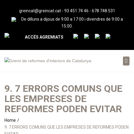
greincat@greincat.cat
-
93 451 74 46
-
678 748 531
De dilluns a dijous de 9:00 a 17:00 i divendres de 9:00 a
15:00.
ACCÉS AGREMIATS
Tog
nav
9. 7 ERRORS COMUNS QUE
LES EMPRESES DE
REFORMES PODEN EVITAR
Home
9. 7 ERRORS COMUNS QUE LES EMPRESES DE REFORMES PODEN