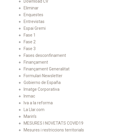
Download CV
Eliminar
Enquestes
Entrevistas
Espai Gremi
Fase 1
Fase 2
Fase 3
Fases desconfinament
Finançament
Finançament Generalitat
Formulari Newsletter
Gobierno de España
Imatge Corporativa
Inmac
Iva a la reforma
La Llar.com
Marin’s
MESURES I NOVETATS COVID19
Mesures i restriccions territorials