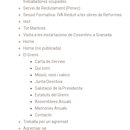
treballadores ocupades
Servei de Reclutament (Pimec)
Sessió Formativa- IVA Reduït a les obres de Reformes
test
Tot Marbres
Visita a les instal·lacions de Cosentino a Granada
Home
Home (no publicada)
El Gremi
Carta de Serveis
Qui som
Missió, visió i valors
Junta Directiva
Salutació de la Presidenta
Estatuts del Gremi
Assemblees Anuals
Memòries Anuals
Contacte
Treballa per un agremiat
Agremiar-se