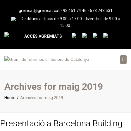
greincat@greincat.cat
-
93 451 74 46
-
678 748 531
De dilluns a dijous de 9:00 a 17:00 i divendres de 9:00 a
15:00.
ACCÉS AGREMIATS
Tog
nav
Archives for maig 2019
Home
Archives for maig 2019
Presentació a Barcelona Building