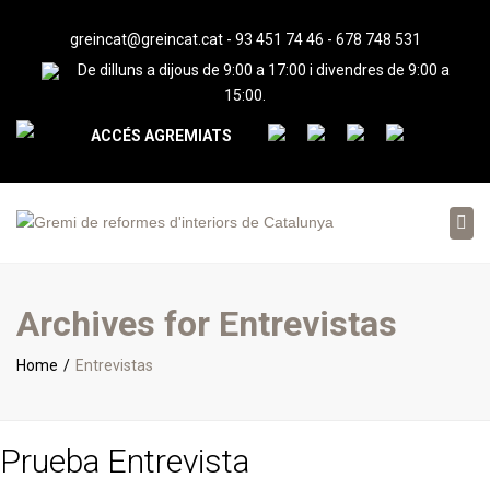
greincat@greincat.cat
-
93 451 74 46
-
678 748 531
De dilluns a dijous de 9:00 a 17:00 i divendres de 9:00 a
15:00.
ACCÉS AGREMIATS
Tog
nav
Archives for Entrevistas
Home
Entrevistas
Prueba Entrevista