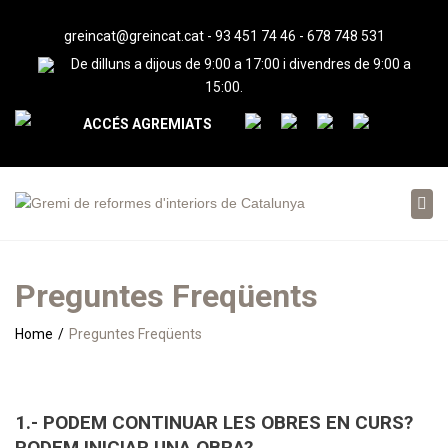
greincat@greincat.cat
-
93 451 74 46
-
678 748 531
De dilluns a dijous de 9:00 a 17:00 i divendres de 9:00 a
15:00.
ACCÉS AGREMIATS
Tog
nav
Preguntes Freqüents
Home
Preguntes Freqüents
1.- PODEM CONTINUAR LES OBRES EN CURS?
PODEM INICIAR UNA OBRA?