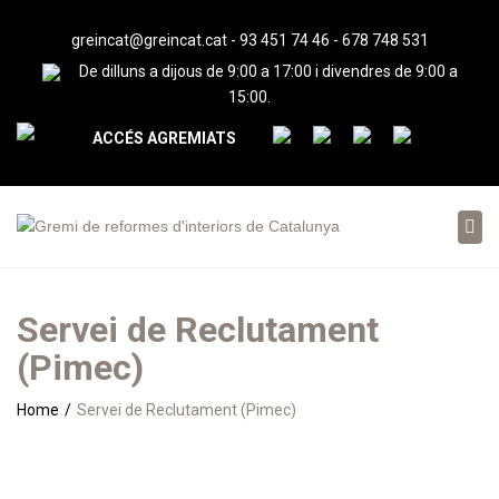
greincat@greincat.cat
-
93 451 74 46
-
678 748 531
De dilluns a dijous de 9:00 a 17:00 i divendres de 9:00 a
15:00.
ACCÉS AGREMIATS
Tog
nav
Servei de Reclutament
(Pimec)
Home
Servei de Reclutament (Pimec)