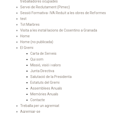
treballadores ocupades
Servei de Reclutament (Pimec)
Sessió Formativa- IVA Reduït a les obres de Reformes
test
Tot Marbres
Visita a les instal·lacions de Cosentino a Granada
Home
Home (no publicada)
El Gremi
Carta de Serveis
Qui som
Missió, visió i valors
Junta Directiva
Salutació de la Presidenta
Estatuts del Gremi
Assemblees Anuals
Memòries Anuals
Contacte
Treballa per un agremiat
Agremiar-se