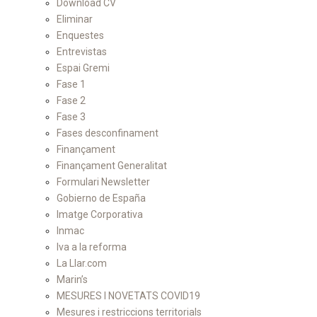
Download CV
Eliminar
Enquestes
Entrevistas
Espai Gremi
Fase 1
Fase 2
Fase 3
Fases desconfinament
Finançament
Finançament Generalitat
Formulari Newsletter
Gobierno de España
Imatge Corporativa
Inmac
Iva a la reforma
La Llar.com
Marin’s
MESURES I NOVETATS COVID19
Mesures i restriccions territorials