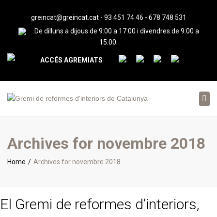
greincat@greincat.cat
-
93 451 74 46
-
678 748 531
De dilluns a dijous de 9:00 a 17:00 i divendres de 9:00 a
15:00.
ACCÉS AGREMIATS
Tog
nav
Archives for novembre 2018
Home
Archives for novembre 2018
El Gremi de reformes d’interiors,