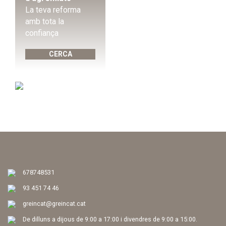
La teva reforma
amb tota la
confiança
CERCA
678748531
93 451 74 46
greincat@greincat.cat
De dilluns a dijous de 9:00 a 17:00 i divendres de 9:00 a 15:00.