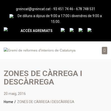
greincat@greincat.cat
-
93 451 74 46
-
678 748 531
De dilluns a dijous de 9:00 a 17:00 i divendres de 9:00 a
15:00.
ACCÉS AGREMIATS
Tog
nav
ZONES DE CÀRREGA I
DESCÀRREGA
20 maig, 2016
Home
ZONES DE CÀRREGA I DESCÀRREGA