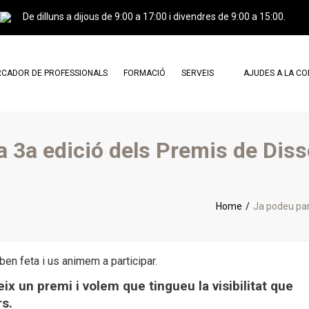
De dilluns a dijous de 9:00 a 17:00 i divendres de 9:00 a 15:00.
RCADOR DE PROFESSIONALS
FORMACIÓ
SERVEIS
AJUDES A LA C
FESSIONALS AGREMIATS
CERTIFICACIÓ PROFESSIONAL I
CARTA DE SERVEIS
CURSOS
FESSIONALS CERTIFICATS
DOCUMENTS DE CONSULTA
la 3a edició dels Premis de Dis
CAMPUS GREINCAT
TRÀMITS
AGREMIATS X AGREMIATS
L
PUBLICITAT
Home
Ja podeu par
PERITATGES
TRASPASSOS
en feta i us animem a participar.
x un premi i volem que tingueu la visibilitat que
rs.