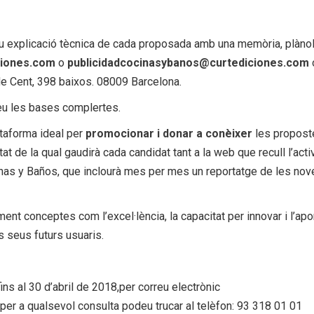
reu explicació tècnica de cada proposada amb una memòria, plànol
ciones.com
o
publicidadcocinasybanos@curtediciones.com
 de Cent, 398 baixos. 08009 Barcelona.
u les bases complertes.
taforma ideal per
promocionar i donar a conèixer
les propost
at de la qual gaudirà cada candidat tant a la web que recull l’activ
nas y Baños, que inclourà mes per mes un reportatge de les nov
nt conceptes com l’excel·lència, la capacitat per innovar i l’apo
s seus futurs usuaris.
ns al 30 d’abril de 2018,per correu electrònic
r a qualsevol consulta podeu trucar al telèfon: 93 318 01 01