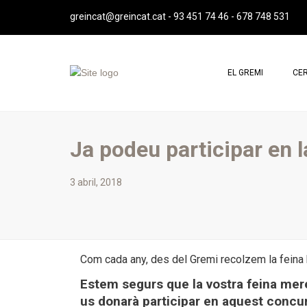
greincat@greincat.cat
-
93 451 74 46
-
678 748 531
EL GREMI
CE
QUI SOM
PRO
MISSIÓ, VISIÓ I VALORS
PRO
Ja podeu participar en 
SALUTACIÓ DE LA PRESIDENTA
JUNTA DIRECTIVA
3 abril, 2018
REPRESENTACIÓ INSTITUCIONA
IMATGE CORPORATIVA
ESTATUTS GREMI
Com cada any, des del Gremi recolzem la feina b
ASSEMBLEES GREMI
Estem segurs que la vostra feina merei
us donarà participar en aquest concu
CONTACTE