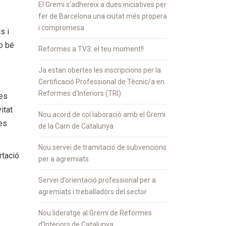
El Gremi s’adhereix a dues iniciatives per
fer de Barcelona una ciutat més propera
i compromesa
s i
o bé
Reformes a TV3: el teu moment!!
Ja estan obertes les inscripcions per la
Certificació Professional de Tècnic/a en
Reformes d’Interiors (TRI)
es
itat
Nou acord de col·laboració amb el Gremi
es
de la Carn de Catalunya
Nou servei de tramitació de subvencions
rtació
per a agremiats
Servei d’orientació professional per a
agremiats i treballadors del sector
Nou lideratge al Gremi de Reformes
d’Interiors de Catalunya