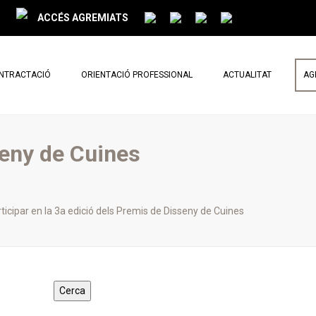
ACCÉS AGREMIATS
ONTRACTACIÓ
ORIENTACIÓ PROFESSIONAL
ACTUALITAT
AG
PARLEM DE REFORMES
NOTÍCIES
seny de Cuines
BUTLLETÍ MENSUAL
ticipar en la 3a edició dels Premis de Disseny de Cuines