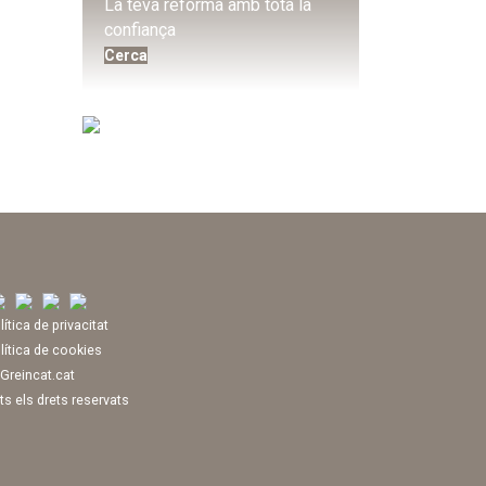
La teva reforma amb tota la
confiança
Cerca
lítica de privacitat
lítica de cookies
Greincat.cat
ts els drets reservats