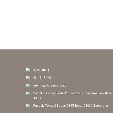
678748531
93 451 74 46
greincat@greincat.cat
De dilluns a dijous de 9:00 a 17:00 i divendres de 9:00 a
15:00.
Passeig Torras i Bages 53-55 local, 08030 Barcelona