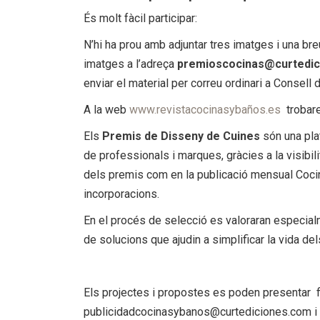
És molt fàcil participar:
N’hi ha prou amb adjuntar tres imatges i una b
imatges a l’adreça
premioscocinas@curtedi
enviar el material per correu ordinari a Consell
A la web
www.revistacocinasybaños.es
trobare
Els
Premis de Disseny de Cuines
són una pla
de professionals i marques, gràcies a la visibilit
dels premis com en la publicació mensual Coci
incorporacions.
En el procés de selecció es valoraran especialme
de solucions que ajudin a simplificar la vida del
Els projectes i propostes es poden presentar fi
publicidadcocinasybanos@curtediciones.com i pe