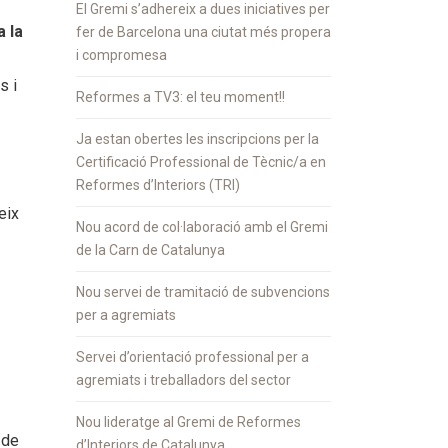
El Gremi s’adhereix a dues iniciatives per
a la
fer de Barcelona una ciutat més propera
i compromesa
s i
Reformes a TV3: el teu moment!!
Ja estan obertes les inscripcions per la
Certificació Professional de Tècnic/a en
Reformes d’Interiors (TRI)
eix
Nou acord de col·laboració amb el Gremi
de la Carn de Catalunya
Nou servei de tramitació de subvencions
per a agremiats
Servei d’orientació professional per a
agremiats i treballadors del sector
Nou lideratge al Gremi de Reformes
 de
d’Interiors de Catalunya