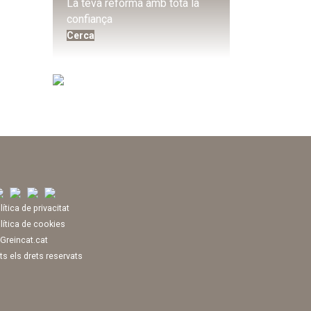
La teva reforma amb tota la
confiança
Cerca
lítica de privacitat
lítica de cookies
Greincat.cat
ts els drets reservats