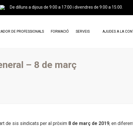
De dilluns a dijous de 9:00 a 17:00 i divendres de 9:00 a 15:00.
ADOR DE PROFESSIONALS
FORMACIÓ
SERVEIS
AJUDES A LA CO
ESSIONALS AGREMIATS
CERTIFICACIÓ PROFESSIONAL I
CARTA DE SERVEIS
CURSOS
ESSIONALS CERTIFICATS
DOCUMENTS DE CONSULTA
eneral – 8 de març
CAMPUS GREINCAT
TRÀMITS
AGREMIATS X AGREMIATS
PUBLICITAT
PERITATGES
TRASPASSOS
rt de sis sindicats per al pròxim
8 de març de 2019
, en diferen