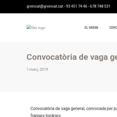
greincat@greincat.cat
-
93 451 74 46
-
678 748 531
EL GREMI
CERC
QUI SOM
PROF
MISSIÓ, VISIÓ I VALORS
PROF
Convocatòria de vaga g
SALUTACIÓ DE LA PRESIDENTA
JUNTA DIRECTIVA
1 març, 2019
REPRESENTACIÓ INSTITUCIONAL
IMATGE CORPORATIVA
ESTATUTS GREMI
ASSEMBLEES GREMI
Convocatòria de vaga general, convocada per pa
CONTACTE
franges horàries.