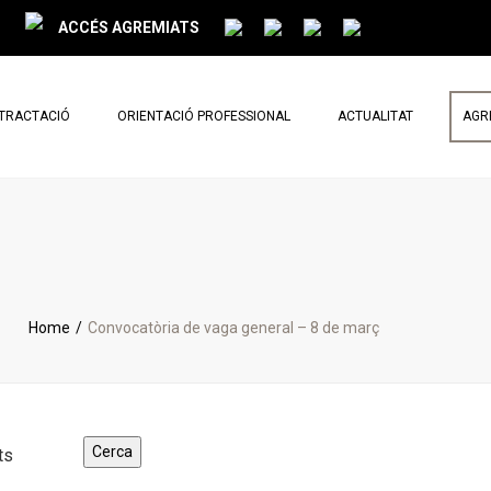
ACCÉS AGREMIATS
NTRACTACIÓ
ORIENTACIÓ PROFESSIONAL
ACTUALITAT
AGR
PARLEM DE REFORMES
NOTÍCIES
BUTLLETÍ MENSUAL
Home
Convocatòria de vaga general – 8 de març
ts