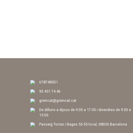
678748531
93 451 74 46
greincat@greincat.cat
De dilluns a dijous de 9:00 a 17:00 i divendres de 9:00 a
15:00.
Passeig Torras i Bages 53-55 local, 08030 Barcelona