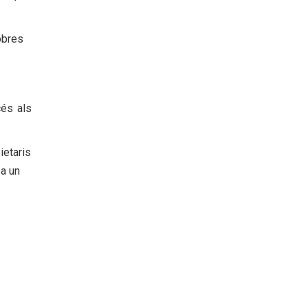
 obres
cés als
ietaris
 a un