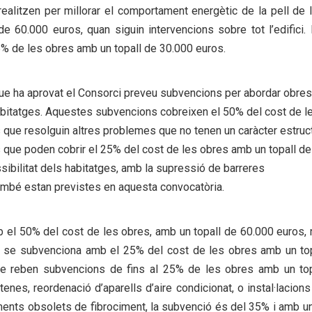
ealitzen per millorar el comportament energètic de la pell de l’
 60.000 euros, quan siguin intervencions sobre tot l’edifici.
35% de les obres amb un topall de 30.000 euros.
 que ha aprovat el Consorci preveu subvencions per abordar obre
’habitatges. Aquestes subvencions cobreixen el 50% del cost de l
 que resolguin altres problemes que no tenen un caràcter estruct
 que poden cobrir el 25% del cost de les obres amb un topall de
sibilitat dels habitatges, amb la supressió de barreres
també estan previstes en aquesta convocatòria.
b el 50% del cost de les obres, amb un topall de 60.000 euros,
s se subvenciona amb el 25% del cost de les obres amb un to
que reben subvencions de fins al 25% de les obres amb un to
ntenes, reordenació d’aparells d’aire condicionat, o instal·lacions
ements obsolets de fibrociment, la subvenció és del 35% i amb un