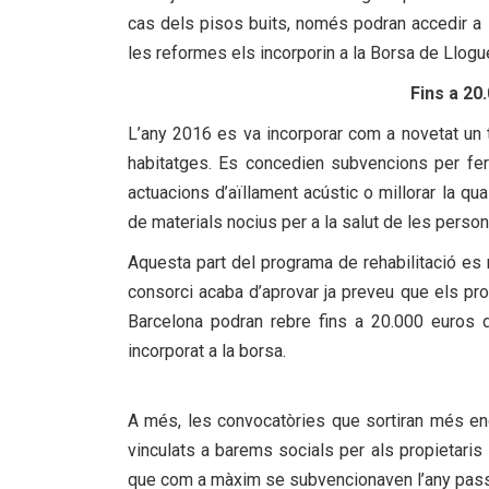
cas dels pisos buits, només podran accedir a 
les reformes els incorporin a la Borsa de Llogu
Fins a 20
L’any 2016 es va incorporar com a novetat un t
habitatges. Es concedien subvencions per fer ob
actuacions d’aïllament acústic o millorar la quali
de materials nocius per a la salut de les perso
Aquesta part del programa de rehabilitació es m
consorci acaba d’aprovar ja preveu que els pro
Barcelona podran rebre fins a 20.000 euros d
incorporat a la borsa.
A més, les convocatòries que sortiran més end
vinculats a barems socials per als propietaris
que com a màxim se subvencionaven l’any passat