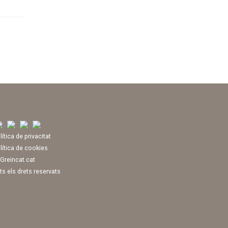
lítica de privacitat
lítica de cookies
Greincat.cat
ts els drets reservats