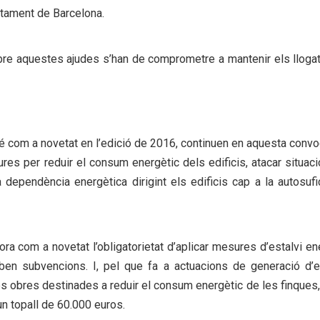
ntament de Barcelona.
ebre aquestes ajudes s’han de comprometre a mantenir els lloga
 com a novetat en l’edició de 2016, continuen en aquesta convo
es per reduir el consum energètic dels edificis, atacar situac
la dependència energètica dirigint els edificis cap a la autosufi
ora com a novetat l’obligatorietat d’aplicar mesures d’estalvi en
eben subvencions. I, pel que fa a actuacions de generació d’e
s obres destinades a reduir el consum energètic de les finques, 
n topall de 60.000 euros.