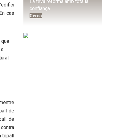
La teva reforma amb tota la
edifici
confiança
 En cas
Cerca
s que
es
ural,
 mentre
pall de
pall de
 contra
 topall