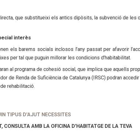
 directa, que substitueixi els antics dipòsits, la subvenció de les
pecial interès
tenen els barems socials inclosos l’any passat per afavorir l’ac
xes per tal que puguin millorar les condicions d’habitabilitat.
raran al programa de cohesió social, que implica que aquells prop
ador de Renda de Suficiència de Catalunya (IRSC) podran accedir
de rehabilitació.
N TIPUS D'AJUT NECESSITES
T, CONSULTA AMB LA OFICINA D'HABITATGE DE LA TEVA