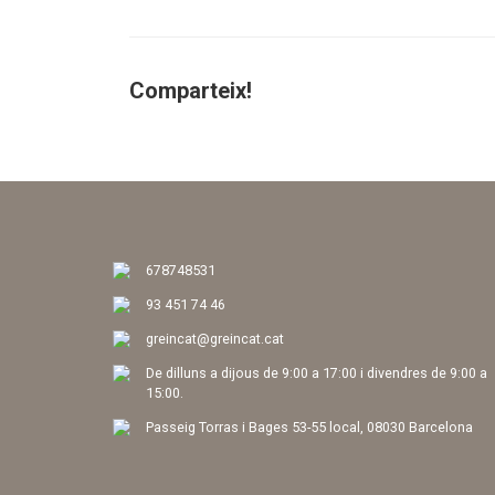
Comparteix!
678748531
93 451 74 46
greincat@greincat.cat
De dilluns a dijous de 9:00 a 17:00 i divendres de 9:00 a
15:00.
Passeig Torras i Bages 53-55 local, 08030 Barcelona