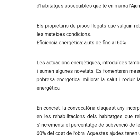
d’habitatges assequibles que té en marxa l’Aju
Els propietaris de pisos llogats que vulguin r
les mateixes condicions.
Eficiència energètica: ajuts de fins al 60%
Les actuacions energètiques, introduïdes també
i sumen algunes novetats. Es fomentaran mesur
pobresa energètica, millorar la salut i reduir 
energètica.
En concret, la convocatòria d’aquest any incorp
en les rehabilitacions dels habitatges que r
s’incrementa el percentatge de subvenció de le
60% del cost de l’obra. Aquestes ajudes tenen u