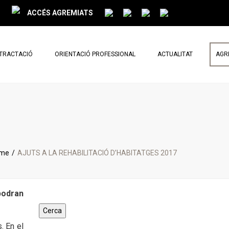
ACCÉS AGREMIATS
NTRACTACIÓ
ORIENTACIÓ PROFESSIONAL
ACTUALITAT
AGR
PARLEM DE REFORMES
NOTÍCIES
BUTLLETÍ MENSUAL
me
AJUTS A LA REHABILITACIÓ D’HABITATGES 2017
podran
. En el