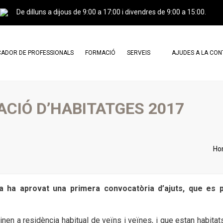
De dilluns a dijous de 9:00 a 17:00 i divendres de 9:00 a 15:00.
ADOR DE PROFESSIONALS
FORMACIÓ
SERVEIS
AJUDES A LA CO
ESSIONALS AGREMIATS
CERTIFICACIÓ PROFESSIONAL I
CARTA DE SERVEIS
CURSOS
ESSIONALS CERTIFICATS
DOCUMENTS DE CONSULTA
ACIÓ D’HABITATGES 2017
CAMPUS GREINCAT
TRÀMITS
AGREMIATS X AGREMIATS
PUBLICITAT
Ho
PERITATGES
TRASPASSOS
ja ha aprovat una primera convocatòria d’ajuts, que es 
en a residència habitual de veïns i veïnes, i que estan habitats