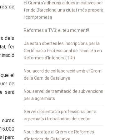
El Gremi s’adhereix a dues iniciatives per
prés de
fer de Barcelona una ciutat més propera
i compromesa
Reformes a TV3: el teu moment!!
rs dels
Ja estan obertes les inscripcions per la
at; fer
Certificació Professional de Tècnic/a en
minació
Reformes d’Interiors (TRI)
Nou acord de col·laboració amb el Gremi
 que el
de la Carn de Catalunya
guer de
Nou servei de tramitació de subvencions
ue serà
per a agremiats
Servei d’orientació professional per a
agremiats i treballadors del sector
0 euros
 15.000
Nou lideratge al Gremi de Reformes
el parc
d’Interiors de Catalunya