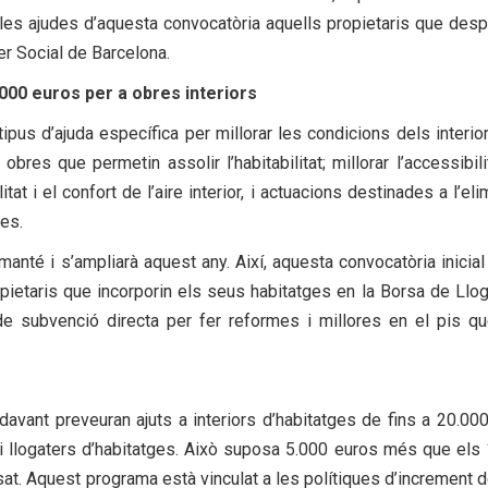
les ajudes d’aquesta convocatòria aquells propietaris que des
er Social de Barcelona.
.000 euros per a obres interiors
ipus d’ajuda específica per millorar les condicions dels interio
res que permetin assolir l’habitabilitat; millorar l’accessibilit
tat i el confort de l’aire interior, i actuacions destinades a l’eli
nes.
anté i s’ampliarà aquest any. Així, aquesta convocatòria inicial
pietaris que incorporin els seus habitatges en la Borsa de Llo
e subvenció directa per fer reformes i millores en el pis q
avant preveuran ajuts a interiors d’habitatges de fins a 20.00
 i llogaters d’habitatges. Això suposa 5.000 euros més que els
. Aquest programa està vinculat a les polítiques d’increment d