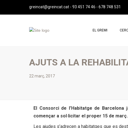
greincat@greincat.cat
-
93 451 74 46
-
678 748 531
EL GREMI
CERC
QUI SOM
PROF
MISSIÓ, VISIÓ I VALORS
PROF
AJUTS A LA REHABILIT
SALUTACIÓ DE LA PRESIDENTA
JUNTA DIRECTIVA
22 març, 2017
REPRESENTACIÓ INSTITUCIONAL
IMATGE CORPORATIVA
ESTATUTS GREMI
El Consorci de l’Habitatge de Barcelona 
ASSEMBLEES GREMI
començar a sol·licitar el proper 15 de març.
CONTACTE
Les ajudes s’adrecen a habitatges que es destin