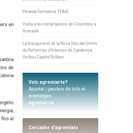
Píndola formativa TEAIS
ters en
Visita a les instal·lacions de Cosentino a
Granada
La Inauguració de la Nova Seu del Gremi
de Reformes d’Interiors de Catalunya:
Un Nou Capítol Brillant
catòria
ions de
ciència
Vols agremiarte?
Apuntat i gaudeix de tots el
avantatges
ergètic
Agremiar-se
nergia,
fins al
Cercador d'agremiats