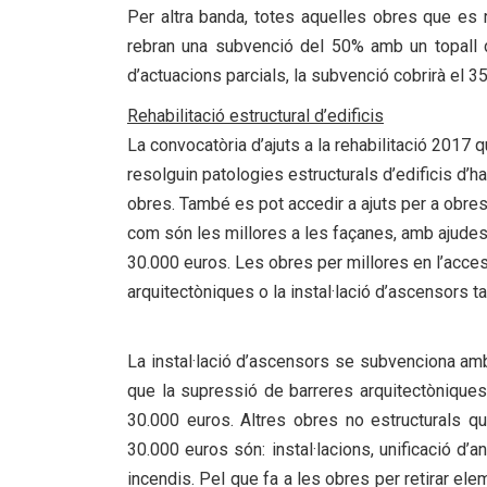
Per altra banda, totes aquelles obres que es r
rebran una subvenció del 50% amb un topall de
d’actuacions parcials, la subvenció cobrirà el 
Rehabilitació estructural d’edificis
La convocatòria d’ajuts a la rehabilitació 2017
resolguin patologies estructurals d’edificis d
obres. També es pot accedir a ajuts per a obres
com són les millores a les façanes, amb ajudes
30.000 euros. Les obres per millores en l’acces
arquitectòniques o la instal·lació d’ascensors 
La instal·lació d’ascensors se subvenciona am
que la supressió de barreres arquitectònique
30.000 euros. Altres obres no estructurals 
30.000 euros són: instal·lacions, unificació d’a
incendis. Pel que fa a les obres per retirar el