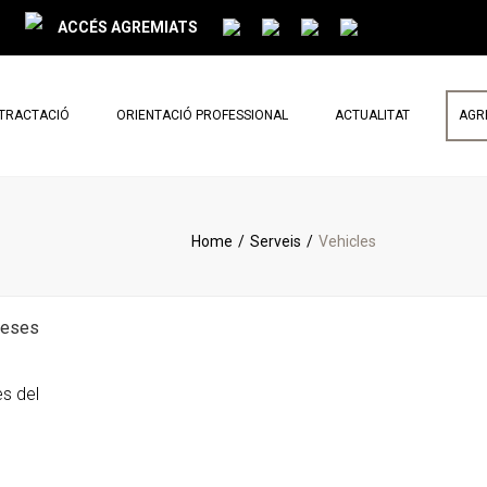
ACCÉS AGREMIATS
NTRACTACIÓ
ORIENTACIÓ PROFESSIONAL
ACTUALITAT
AGR
PARLEM DE REFORMES
NOTÍCIES
Home
Serveis
Vehicles
BUTLLETÍ MENSUAL
preses
s del