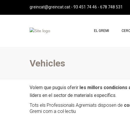
greincat@greincat.cat
-
93 451 74 46
-
678 748 531
EL GREMI
CERC
QUI SOM
PROF
MISSIÓ, VISIÓ I VALORS
PROF
Vehicles
SALUTACIÓ DE LA PRESIDENTA
JUNTA DIRECTIVA
REPRESENTACIÓ INSTITUCIONAL
Volem que puguis oferir
les millors condicions 
líders en el sector de materials específics.
IMATGE CORPORATIVA
Tots els Professionals Agremiats disposen de
co
ESTATUTS GREMI
Gremi com a col·lectiu
ASSEMBLEES GREMI
CONTACTE