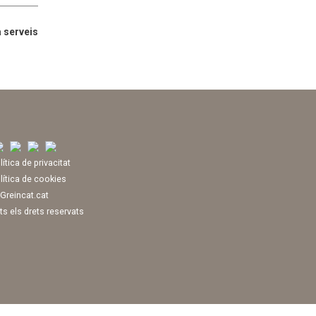
 serveis
lítica de privacitat
lítica de cookies
Greincat.cat
ts els drets reservats