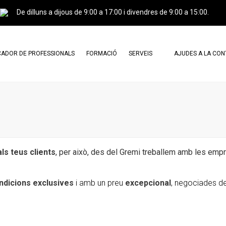
De dilluns a dijous de 9:00 a 17:00 i divendres de 9:00 a 15:00.
ADOR DE PROFESSIONALS
FORMACIÓ
SERVEIS
AJUDES A LA CO
ESSIONALS AGREMIATS
CERTIFICACIÓ PROFESSIONAL I
CARTA DE SERVEIS
CURSOS
ESSIONALS CERTIFICATS
DOCUMENTS DE CONSULTA
CAMPUS GREINCAT
TRÀMITS
AGREMIATS X AGREMIATS
PUBLICITAT
als teus clients
, per això, des del Gremi treballem amb les em
PERITATGES
ndicions exclusives
i amb un preu
excepcional
, negociades de
TRASPASSOS