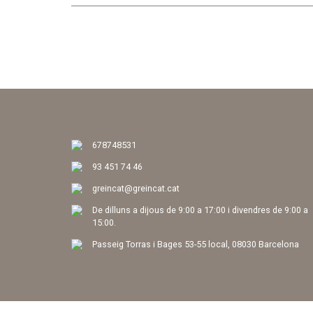
678748531
93 451 74 46
greincat@greincat.cat
De dilluns a dijous de 9:00 a 17:00 i divendres de 9:00 a
15:00.
Passeig Torras i Bages 53-55 local, 08030 Barcelona