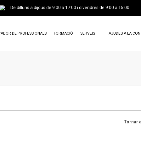
De dilluns a dijous de 9:00 a 17:00 i divendres de 9:00 a 15:00.
ADOR DE PROFESSIONALS
FORMACIÓ
SERVEIS
AJUDES A LA CO
ESSIONALS AGREMIATS
CERTIFICACIÓ PROFESSIONAL I
CARTA DE SERVEIS
CURSOS
ESSIONALS CERTIFICATS
DOCUMENTS DE CONSULTA
CAMPUS GREINCAT
TRÀMITS
AGREMIATS X AGREMIATS
PUBLICITAT
PERITATGES
TRASPASSOS
Tornar a