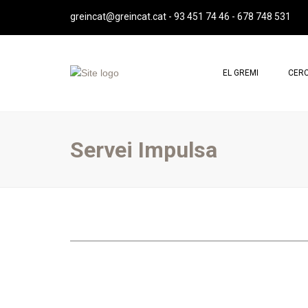
greincat@greincat.cat
-
93 451 74 46
-
678 748 531
EL GREMI
CERC
QUI SOM
PROF
MISSIÓ, VISIÓ I VALORS
PROF
Servei Impulsa
SALUTACIÓ DE LA PRESIDENTA
JUNTA DIRECTIVA
REPRESENTACIÓ INSTITUCIONAL
IMATGE CORPORATIVA
ESTATUTS GREMI
ASSEMBLEES GREMI
CONTACTE