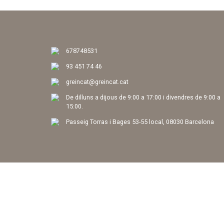
678748531
93 451 74 46
greincat@greincat.cat
De dilluns a dijous de 9:00 a 17:00 i divendres de 9:00 a
15:00.
Passeig Torras i Bages 53-55 local, 08030 Barcelona