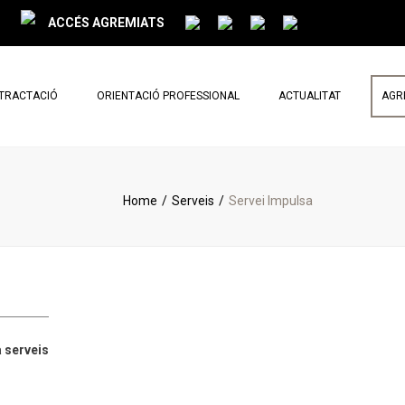
ACCÉS AGREMIATS
NTRACTACIÓ
ORIENTACIÓ PROFESSIONAL
ACTUALITAT
AGR
PARLEM DE REFORMES
NOTÍCIES
Home
Serveis
Servei Impulsa
BUTLLETÍ MENSUAL
 serveis