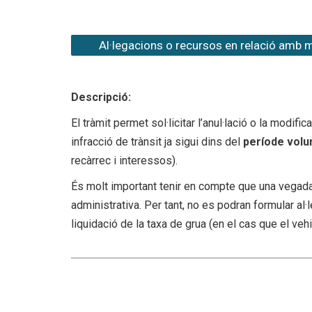
Al·legacions o recursos en relació amb 
Descripció:
El tràmit permet sol·licitar l’anul·lació o la modi
infracció de trànsit ja sigui dins del
període volu
recàrrec i interessos).
És molt important tenir en compte que una vegad
administrativa. Per tant, no es podran formular al·
liquidació de la taxa de grua (en el cas que el vehic