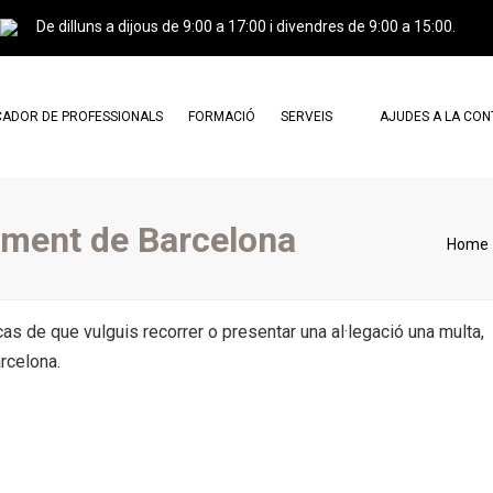
De dilluns a dijous de 9:00 a 17:00 i divendres de 9:00 a 15:00.
ADOR DE PROFESSIONALS
FORMACIÓ
SERVEIS
AJUDES A LA CO
ESSIONALS AGREMIATS
CERTIFICACIÓ PROFESSIONAL I
CARTA DE SERVEIS
CURSOS
ESSIONALS CERTIFICATS
DOCUMENTS DE CONSULTA
ament de Barcelona
CAMPUS GREINCAT
Home
TRÀMITS
AGREMIATS X AGREMIATS
PUBLICITAT
cas de que vulguis recorrer o presentar una al·legació una multa,
arcelona.
PERITATGES
TRASPASSOS