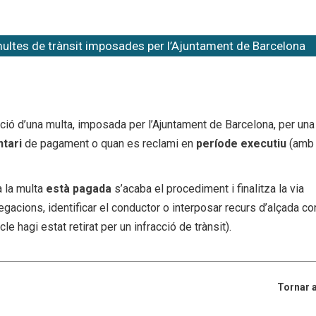
multes de trànsit imposades per l’Ajuntament de Barcelona
ficació d’una multa, imposada per l’Ajuntament de Barcelona, per una
ntari
de pagament o quan es reclami en
període executiu
(amb
a la multa
està pagada
s’acaba el procediment i finalitza la via
legacions, identificar el conductor o interposar recurs d’alçada con
le hagi estat retirat per un infracció de trànsit).
Tornar a