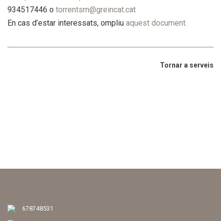
934517446 o
torrentsm@greincat.cat
En cas d’estar interessats, ompliu
aquest document.
Tornar a serveis
678748531