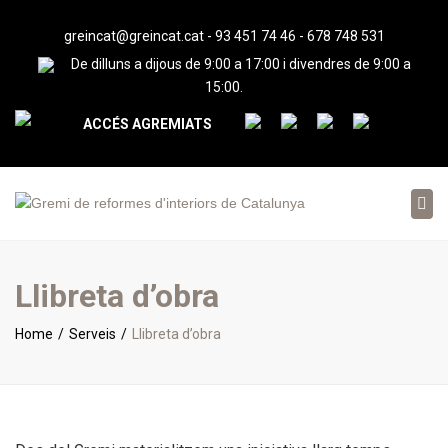
greincat@greincat.cat
-
93 451 74 46
-
678 748 531
De dilluns a dijous de 9:00 a 17:00 i divendres de 9:00 a
15:00.
ACCÉS AGREMIATS
Tog
nav
Llibreta d’obra
Home
Serveis
Llibreta d’obra