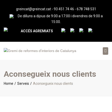
greincat@greincat.cat
-
93 451 74 46
-
678 748 531
De dilluns a dijous de 9:00 a 17:00 i divendres de 9:00 a
15:00.
ACCÉS AGREMIATS
Tog
nav
Aconsegueix nous clients
Home
Serveis
Aconsegueix nous clients