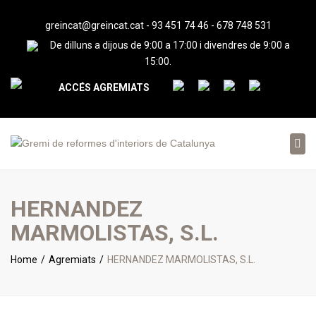
greincat@greincat.cat
-
93 451 74 46
-
678 748 531
De dilluns a dijous de 9:00 a 17:00 i divendres de 9:00 a
15:00.
ACCÉS AGREMIATS
Tog
nav
HERNANDEZ
MARMOLISTAS, S.L.
Home
Agremiats
HERNANDEZ MARMOLISTAS, S.L.