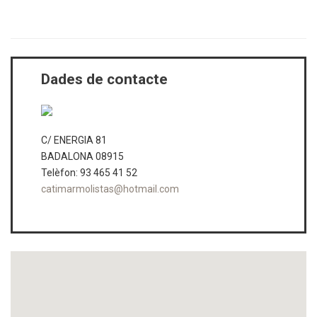
< Tornar al cercador
Dades de contacte
C/ ENERGIA 81
BADALONA 08915
Telèfon: 93 465 41 52
catimarmolistas@hotmail.com