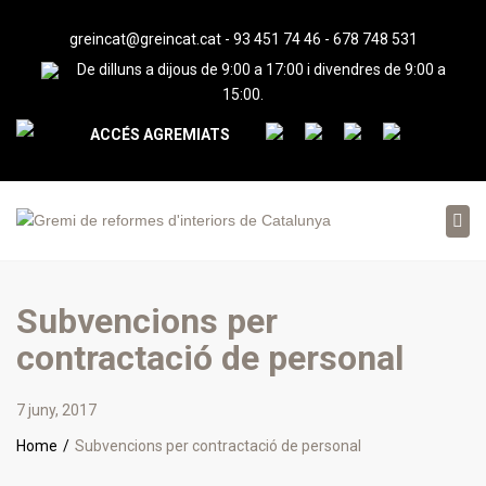
greincat@greincat.cat
-
93 451 74 46
-
678 748 531
De dilluns a dijous de 9:00 a 17:00 i divendres de 9:00 a
15:00.
ACCÉS AGREMIATS
Tog
nav
Subvencions per
contractació de personal
7 juny, 2017
Home
Subvencions per contractació de personal