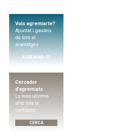
Vols agremiarte?
Apuntat i gaudeix
de tots el
avantatges
AGREMIAR-SE
Cercador
d'agremiats
La teva reforma
amb tota la
confiança
CERCA