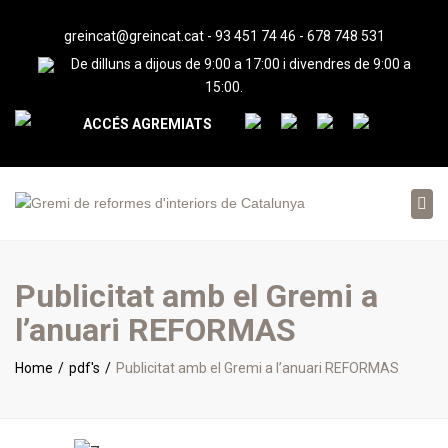
greincat@greincat.cat
-
93 451 74 46
-
678 748 531
De dilluns a dijous de 9:00 a 17:00 i divendres de 9:00 a
15:00.
ACCÉS AGREMIATS
Tog
nav
Publicitat amb el Gremi a
l’anuari REFORMAS
Home
pdf's
Publicitat amb el Gremi a l’anuari REFORMAS