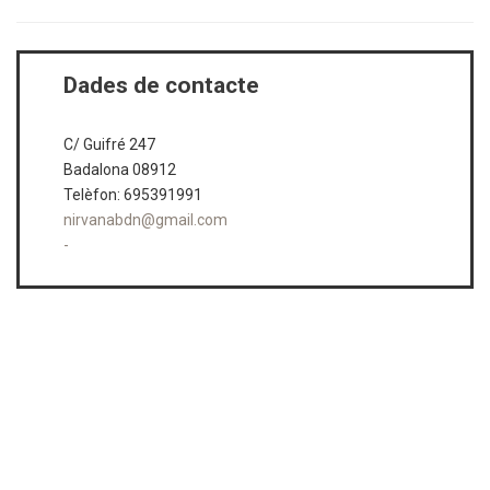
Dades de contacte
C/ Guifré 247
Badalona 08912
Telèfon: 695391991
nirvanabdn@gmail.com
-