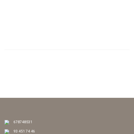
< Tornar al cercador
678748531
93 451 74 46