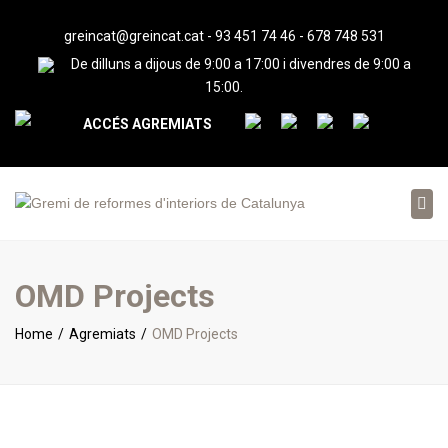
greincat@greincat.cat
-
93 451 74 46
-
678 748 531
De dilluns a dijous de 9:00 a 17:00 i divendres de 9:00 a
15:00.
ACCÉS AGREMIATS
Tog
nav
OMD Projects
Home
Agremiats
OMD Projects
< Tornar al cercador