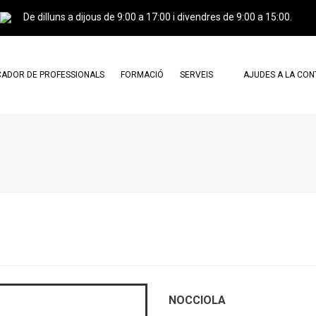
De dilluns a dijous de 9:00 a 17:00 i divendres de 9:00 a 15:00.
ADOR DE PROFESSIONALS
FORMACIÓ
SERVEIS
AJUDES A LA CO
ESSIONALS AGREMIATS
CERTIFICACIÓ PROFESSIONAL I
CARTA DE SERVEIS
CURSOS
ESSIONALS CERTIFICATS
DOCUMENTS DE CONSULTA
CAMPUS GREINCAT
TRÀMITS
AGREMIATS X AGREMIATS
PUBLICITAT
PERITATGES
TRASPASSOS
NOCCIOLA