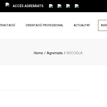
ACCÉS AGREMIATS
NTRACTACIÓ
ORIENTACIÓ PROFESSIONAL
ACTUALITAT
AGR
PARLEM DE REFORMES
NOTÍCIES
Home
Agremiats
NOCCIOLA
BUTLLETÍ MENSUAL
< Tornar al cercador