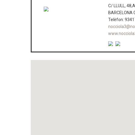
C/ LLULL, 48,
BARCELONA 
Telèfon: 934
nocciola3@no
www.nocciol