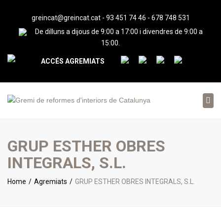
greincat@greincat.cat
-
93 451 74 46
-
678 748 531
De dilluns a dijous de 9:00 a 17:00 i divendres de 9:00 a
15:00.
ACCÉS AGREMIATS
Tog
nav
GRUP ESTHER OBRES
INTEGRALS, S.L.
Home
Agremiats
GRUP ESTHER OBRES INTEGRALS, S.L.