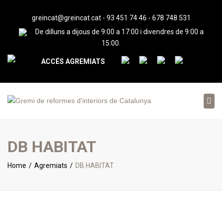
greincat@greincat.cat
-
93 451 74 46
-
678 748 531
De dilluns a dijous de 9:00 a 17:00 i divendres de 9:00 a
15:00.
ACCÉS AGREMIATS
Tog
nav
DB HABITAT
Home
Agremiats
DB HABITAT
< Tornar al cercador