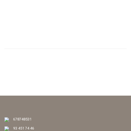
< Tornar al cercador
678748531
93 451 74 46