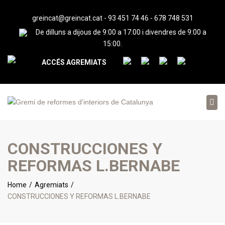
greincat@greincat.cat
-
93 451 74 46
-
678 748 531
De dilluns a dijous de 9:00 a 17:00 i divendres de 9:00 a
15:00.
ACCÉS AGREMIATS
Tog
nav
CONSTRUCCIONES Y
REFORMAS L.BERNABE
Home
Agremiats
CONSTRUCCIONES Y REFORMAS L.BERNABE