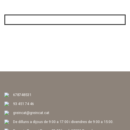
< Tornar al cercador
< Tornar al cercador
678748531
93 451 74 46
greincat@greincat.cat
De dilluns a dijous de 9:00 a 17:00 i divendres de 9:00 a 15:00.