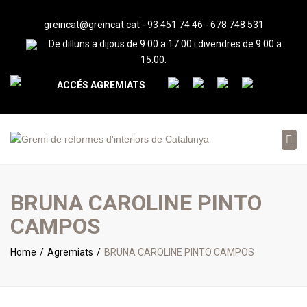
greincat@greincat.cat
-
93 451 74 46
-
678 748 531
De dilluns a dijous de 9:00 a 17:00 i divendres de 9:00 a
15:00.
ACCÉS AGREMIATS
Tog
nav
BRUNA CAROLINE PINTO
CAMPOS
Home
Agremiats
BRUNA CAROLINE PINTO CAMPOS