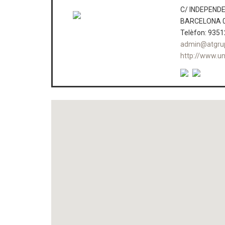
C/ INDEPENDE
BARCELONA 
Telèfon: 935
admin@atgru
http://www.u