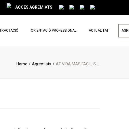
ACCÉS AGREMIATS
NTRACTACIÓ
ORIENTACIÓ PROFESSIONAL
ACTUALITAT
AGR
PARLEM DE REFORMES
NOTÍCIES
Home
Agremiats
AT VIDA MAS FACIL, S.L.
BUTLLETÍ MENSUAL
< Tornar al cercador