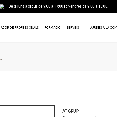
De dilluns a dijous de 9:00 a 17:00 i divendres de 9:00 a 15:00.
ADOR DE PROFESSIONALS
FORMACIÓ
SERVEIS
AJUDES A LA CO
ESSIONALS AGREMIATS
CERTIFICACIÓ PROFESSIONAL I
CARTA DE SERVEIS
CURSOS
ESSIONALS CERTIFICATS
DOCUMENTS DE CONSULTA
.
CAMPUS GREINCAT
TRÀMITS
AGREMIATS X AGREMIATS
PUBLICITAT
PERITATGES
TRASPASSOS
AT GRUP